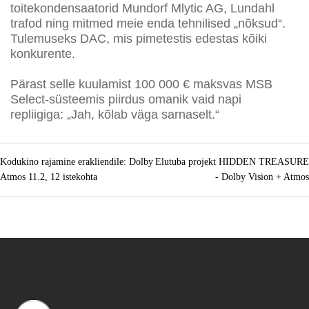
toitekondensaatorid Mundorf Mlytic AG, Lundahl
trafod ning mitmed meie enda tehnilised „nõksud“.
Tulemuseks DAC, mis pimetestis edestas kõiki
konkurente.
Pärast selle kuulamist 100 000 € maksvas MSB
Select-süsteemis piirdus omanik vaid napi
repliigiga: „Jah, kõlab väga sarnaselt.“
Kodukino rajamine erakliendile: Dolby
Elutuba projekt HIDDEN TREASURE
Atmos 11.2, 12 istekohta
- Dolby Vision + Atmos