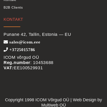
B2B Clients
KONTAKT
Punane 42, Tallin, Estonia — EU
sales@icom.eee
+3725015786
ICOM võrgud OÜ
Reg.number
: 10453688
VAT
:
EE100529931
Copyright 1998 ICOM Võrgud OÜ | Web Design by
Multiweb OÜ