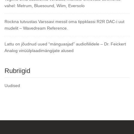
vahel: Metrum, Bluesound, Wiim, Eversolo
Rockna tutvustas Varssavi messil oma tippklassi R2R DAC-i uut
mudelit – Wavedream Reference.
Lattu on jõudnud uued “mänguasjad” audiofiilidele – Dr. Feickert
Analog vinüülplaadimängijate alused
Rubriigid
Uudised