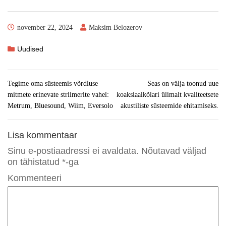
november 22, 2024
Maksim Belozerov
Uudised
Tegime oma süsteemis võrdluse
Seas on välja toonud uue
mitmete erinevate striimerite vahel:
koaksiaalkõlari ülimalt kvaliteetsete
Metrum, Bluesound, Wiim, Eversolo
akustiliste süsteemide ehitamiseks.
Lisa kommentaar
Sinu e-postiaadressi ei avaldata.
Nõutavad väljad
on tähistatud
*
-ga
Kommenteeri