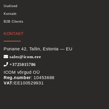
Uudised
Kontakt
B2B Clients
KONTAKT
Punane 42, Tallin, Estonia — EU
sales@icom.eee
+3725015786
ICOM võrgud OÜ
Reg.number
: 10453688
VAT
:
EE100529931