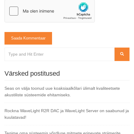
Värsked postitused
Seas on välja toonud uue koaksiaalkõlari ülimalt kvaliteetsete
akustiliste süsteemide ehitamiseks.
Rockna WaveLight R2R DAC ja WaveLight Server on saabunud ja
kuulatavad!
Tegime oma süsteemis võrdluse mitmete erinevate striimerite